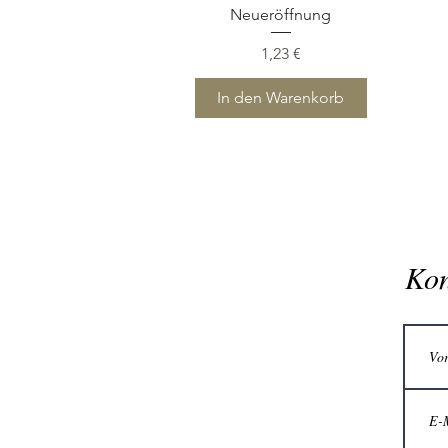
Schnellansicht
Neueröffnung
Preis
1,23 €
In den Warenkorb
Kon