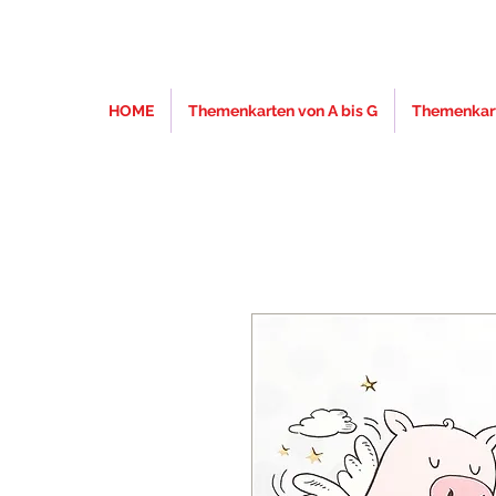
HOME
Themenkarten von A bis G
Themenkart